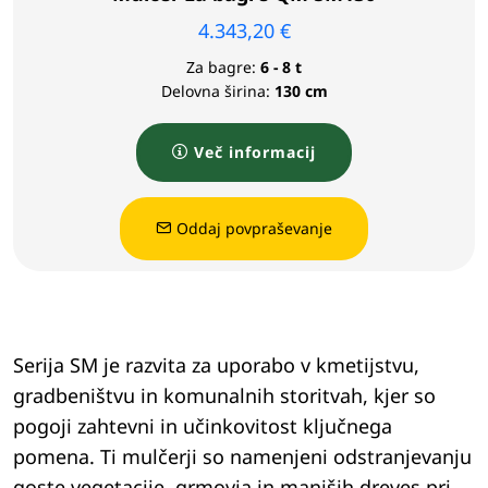
4.343,20
€
Za bagre:
6 - 8 t
Delovna širina:
130 cm
Več informacij
Oddaj povpraševanje
Serija SM je razvita za uporabo v kmetijstvu,
gradbeništvu in komunalnih storitvah, kjer so
pogoji zahtevni in učinkovitost ključnega
pomena. Ti mulčerji so namenjeni odstranjevanju
goste vegetacije, grmovja in manjših dreves pri