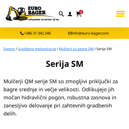
0
+386 31 342 240
info@euro-bager.com
Domov
/
Gradbena mehanizacija
/
Mulčerji za bagre QM
/ Serija SM
Serija SM
Mulčerji QM serije SM so zmogljivi priključki za
bagre srednje in večje velikosti. Odlikujejo jih
močan hidravlični pogon, robustna zasnova in
zanesljivo delovanje pri zahtevnih gradbenih
delih.