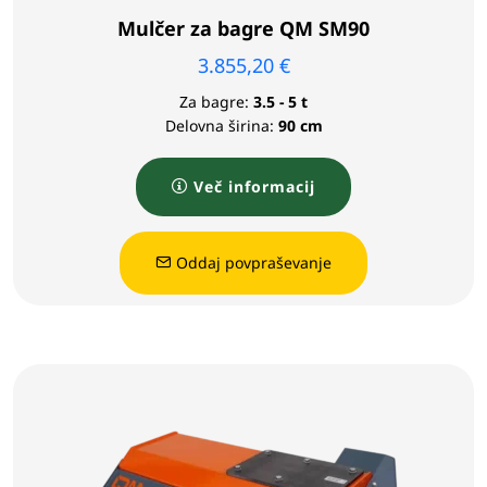
Mulčer za bagre QM SM90
3.855,20
€
Za bagre:
3.5 - 5 t
Delovna širina:
90 cm
Več informacij
Oddaj povpraševanje