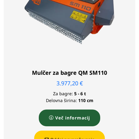
Mulčer za bagre QM SM110
3.977,20
€
Za bagre:
5 - 6 t
Delovna širina:
110 cm
Več informacij