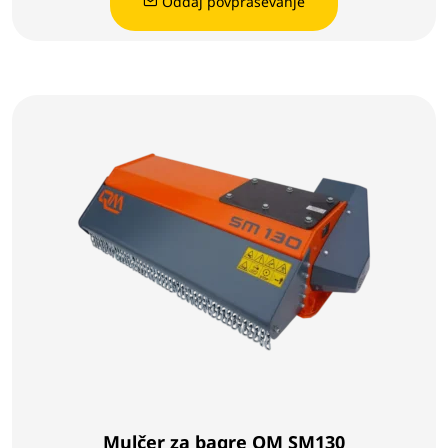
Oddaj povpraševanje
Mulčer za bagre QM SM130