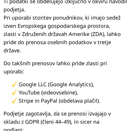
Ti podatki se obdelujejo izključno v okviru navodil
podjetja.
Pri uporabi storitev ponudnikov, ki imajo sedež
izven Evropskega gospodarskega prostora,
zlasti v Združenih državah Amerike (ZDA), lahko
pride do prenosa osebnih podatkov v tretje
države.
Do takšnih prenosov lahko pride zlasti pri
uporabi:
Google LLC (Google Analytics),
YouTube (videovsebine),
Stripe in PayPal (obdelava plačil).
Podjetje zagotavlja, da se prenosi izvajajo v
skladu z GDPR (členi 44–49), in sicer na
podlagi: