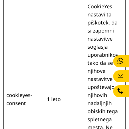
CookieYes
nastavi ta
piškotek, da
si zapomni
nastavitve
soglasja
uporabnikov,
tako da se
njihove
nastavitve
upoštevajo pri
cookieyes-
njihovih
1 leto
consent
nadaljnjih
obiskih tega
spletnega
mesta. Ne