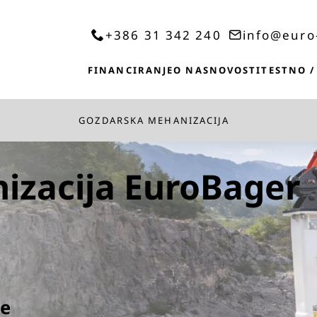
+386 31 342 240
info@euro
FINANCIRANJE
O NAS
NOVOSTI
TESTNO /
GOZDARSKA MEHANIZACIJA
zacija EuroBager
je