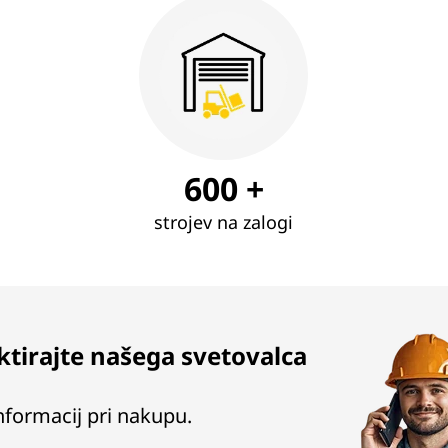
600 +
strojev na zalogi
tirajte našega svetovalca
nformacij pri nakupu.