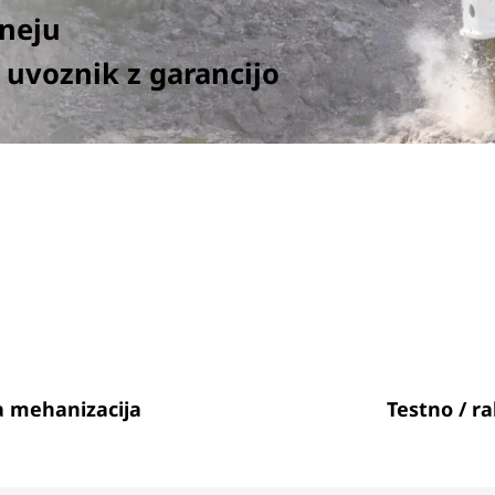
rneju
 uvoznik z garancijo
 mehanizacija
Testno / ra