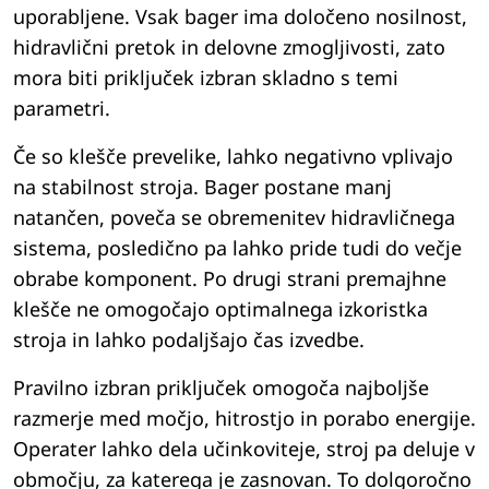
uporabljene. Vsak bager ima določeno nosilnost,
hidravlični pretok in delovne zmogljivosti, zato
mora biti priključek izbran skladno s temi
parametri.
Če so klešče prevelike, lahko negativno vplivajo
na stabilnost stroja. Bager postane manj
natančen, poveča se obremenitev hidravličnega
sistema, posledično pa lahko pride tudi do večje
obrabe komponent. Po drugi strani premajhne
klešče ne omogočajo optimalnega izkoristka
stroja in lahko podaljšajo čas izvedbe.
Pravilno izbran priključek omogoča najboljše
razmerje med močjo, hitrostjo in porabo energije.
Operater lahko dela učinkoviteje, stroj pa deluje v
območju, za katerega je zasnovan. To dolgoročno