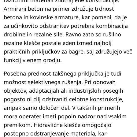
različnimi materiali znotraj ene konstrukcije.
Armirani beton na primer združuje trdnost
betona in kovinske armature, kar pomeni, da je
za učinkovito odstranitev potrebna kombinacija
drobilne in rezalne sile. Ravno zato so rušilno
rezalne klešče postale eden izmed najbolj
praktičnih priključkov za bagre, saj združujejo več
funkcij v enem orodju.
Posebna prednost takšnega priključka je tudi
možnost selektivnega rušenja. Pri obnovah
objektov, adaptacijah ali industrijskih posegih
pogosto ni cilj odstraniti celotne konstrukcije,
ampak samo določen del. V takšnih primerih
mora operater imeti popoln nadzor nad vsakim
premikom. Hidravlične klešče omogočajo
postopno odstranjevanje materiala, kar