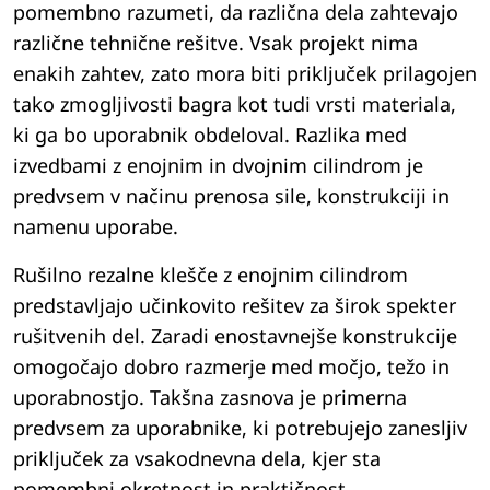
pomembno razumeti, da različna dela zahtevajo
različne tehnične rešitve. Vsak projekt nima
enakih zahtev, zato mora biti priključek prilagojen
tako zmogljivosti bagra kot tudi vrsti materiala,
ki ga bo uporabnik obdeloval. Razlika med
izvedbami z enojnim in dvojnim cilindrom je
predvsem v načinu prenosa sile, konstrukciji in
namenu uporabe.
Rušilno rezalne klešče z enojnim cilindrom
predstavljajo učinkovito rešitev za širok spekter
rušitvenih del. Zaradi enostavnejše konstrukcije
omogočajo dobro razmerje med močjo, težo in
uporabnostjo. Takšna zasnova je primerna
predvsem za uporabnike, ki potrebujejo zanesljiv
priključek za vsakodnevna dela, kjer sta
pomembni okretnost in praktičnost.