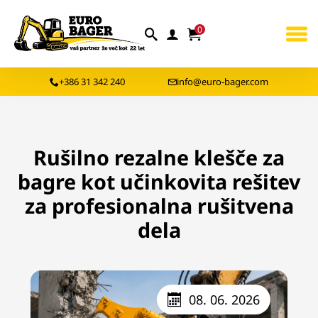
0
+386 31 342 240
info@euro-bager.com
Rušilno rezalne klešče za
bagre kot učinkovita rešitev
za profesionalna rušitvena
dela
08. 06. 2026