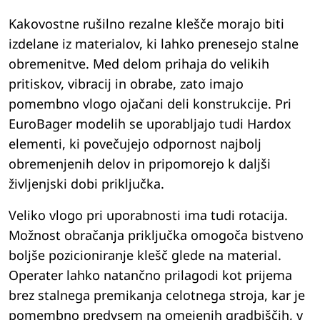
Kakovostne rušilno rezalne klešče morajo biti
izdelane iz materialov, ki lahko prenesejo stalne
obremenitve. Med delom prihaja do velikih
pritiskov, vibracij in obrabe, zato imajo
pomembno vlogo ojačani deli konstrukcije. Pri
EuroBager modelih se uporabljajo tudi Hardox
elementi, ki povečujejo odpornost najbolj
obremenjenih delov in pripomorejo k daljši
življenjski dobi priključka.
Veliko vlogo pri uporabnosti ima tudi rotacija.
Možnost obračanja priključka omogoča bistveno
boljše pozicioniranje klešč glede na material.
Operater lahko natančno prilagodi kot prijema
brez stalnega premikanja celotnega stroja, kar je
pomembno predvsem na omejenih gradbiščih, v