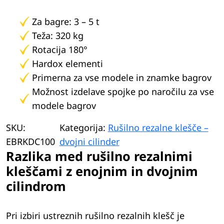
Za bagre: 3 – 5 t
Teža: 320 kg
Rotacija 180°
Hardox elementi
Primerna za vse modele in znamke bagrov
Možnost izdelave spojke po naročilu za vse
modele bagrov
SKU:
Kategorija:
Rušilno rezalne klešče –
EBRKDC100
dvojni cilinder
Razlika med rušilno rezalnimi
kleščami z enojnim in dvojnim
cilindrom
Pri izbiri ustreznih rušilno rezalnih klešč je