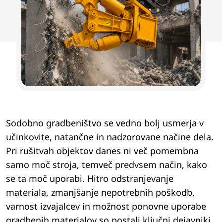
Sodobno gradbeništvo se vedno bolj usmerja v
učinkovite, natančne in nadzorovane načine dela.
Pri rušitvah objektov danes ni več pomembna
samo moč stroja, temveč predvsem način, kako
se ta moč uporabi. Hitro odstranjevanje
materiala, zmanjšanje nepotrebnih poškodb,
varnost izvajalcev in možnost ponovne uporabe
gradbenih materialov so postali ključni dejavniki