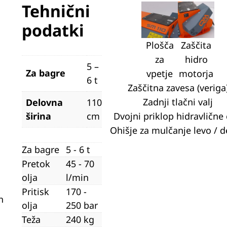
Tehnični
podatki
Plošča
Zaščita
za
hidro
5 –
Za bagre
vpetje
motorja
6 t
Zaščitna zavesa (veriga
Zadnji tlačni valj
Delovna
110
širina
cm
Dvojni priklop hidravlične 
Ohišje za mulčanje levo / 
Za bagre
5 - 6 t
Pretok
45 - 70
olja
l/min
Pritisk
170 -
h
olja
250 bar
Teža
240 kg