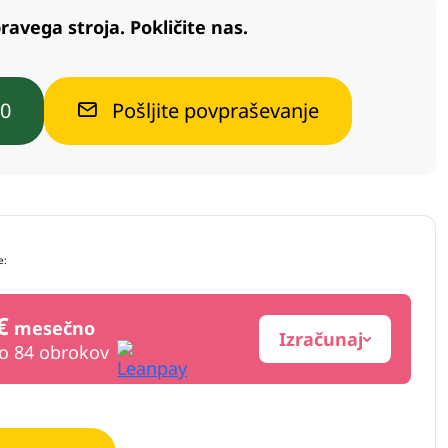
ravega stroja. Pokličite nas.
40
Pošljite povpraševanje
e:
€
mesečno
Izračunaj
do 84 obrokov