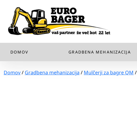
DOMOV
GRADBENA MEHANIZACIJA
Domov
/
Gradbena mehanizacija
/
Mulčerji za bagre QM