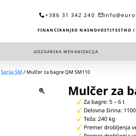
+386 31 342 240
info@euro
FINANCIRANJE
O NAS
NOVOSTI
TESTNO /
GOZDARSKA MEHANIZACIJA
/
Serija SM
/ Mulčer za bagre QM SM110
Mulčer za 
Za bagre: 5 – 6 t
Delovna širina: 11
Teža: 240 kg
Premer drobljenja v
Premer drobljenja vej