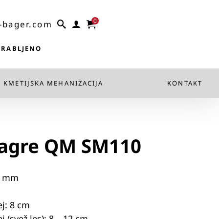
0
-bager.com
 RABLJENO
KMETIJSKA MEHANIZACIJA
KONTAKT
bagre QM SM110
00 mm
ej: 8 cm
 (svež les): 8 – 12 cm