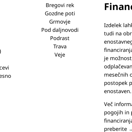
Finan
Bregovi rek
Gozdne poti
Grmovje
Izdelek lah
Pod daljnovodi
tudi na ob
Podrast
enostavne
Trava
financiranj
)
Veje
je možnost
odplačevan
cevi
mesečnih o
desno
postopek pa
enostaven.
Več informa
pogojih in
financiranj
preberite