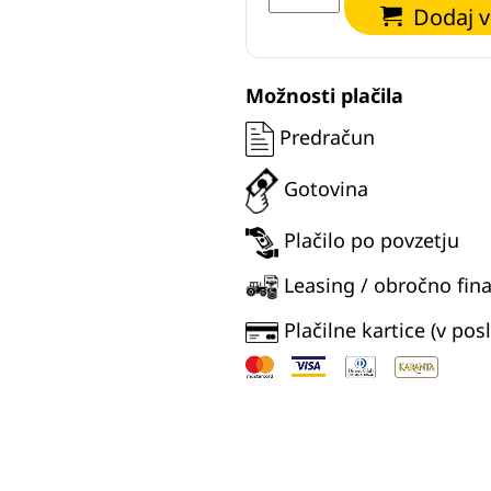
za
Dodaj v
bagre
QM
SM110
Možnosti plačila
količina
Predračun
Gotovina
Plačilo po povzetju
Leasing / obročno fina
Plačilne kartice (v posl