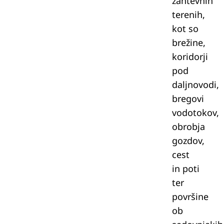
zahtevnih
terenih,
kot so
brežine,
koridorji
pod
daljnovodi,
bregovi
vodotokov,
obrobja
gozdov,
cest
in poti
ter
površine
ob