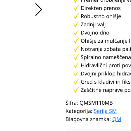
Direkten prenos
Robustno ohišje
Zadnji valj
Dvojno dno
Ohišje za mulčanje 
Notranja zobata pali
Spiralno nameščena 
Hidravlični proti pov
Dvojni priklop hidra
Gred s kladivi in fik
Zaščitne naprave po
Šifra:
QMSM110MB
Kategorija:
Serija SM
Blagovna znamka:
QM