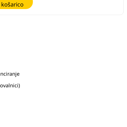
 košarico
nciranje
ovalnici)