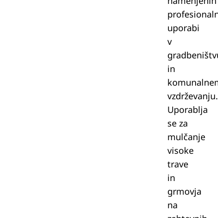
namenjenih
profesionaln
uporabi
v
gradbeništv
in
komunalne
vzdrževanju.
Uporablja
se za
mulčanje
visoke
trave
in
grmovja
na