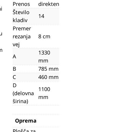
Prenos
direkten
i
Število
14
kladiv
Premer
u
rezanja
8 cm
vej
m
1330
A
mm
B
785 mm
C
460 mm
D
1100
(delovna
mm
širina)
Oprema
Plošča za