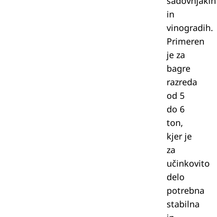
sadovnjakih
in
vinogradih.
Primeren
je za
bagre
razreda
od 5
do 6
ton,
kjer je
za
učinkovito
delo
potrebna
stabilna