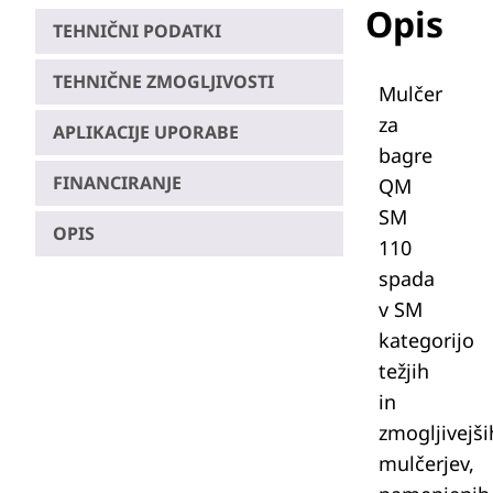
Opis
TEHNIČNI PODATKI
TEHNIČNE ZMOGLJIVOSTI
Mulčer
za
APLIKACIJE UPORABE
bagre
FINANCIRANJE
QM
SM
OPIS
110
spada
v SM
kategorijo
težjih
in
zmogljivejši
mulčerjev,