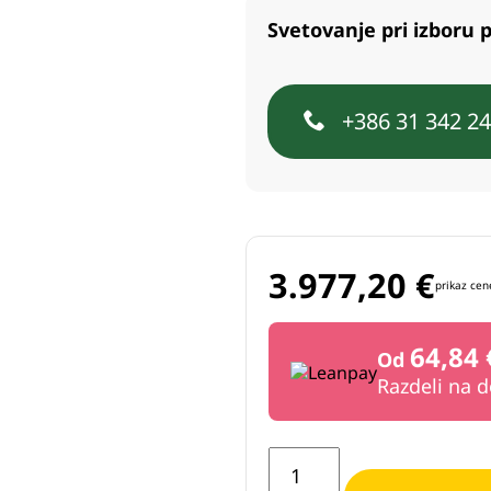
Svetovanje pri izboru p
+386 31 342 2
3.977,20
€
prikaz cen
64,84 
Od
Razdeli na 
Mulčer