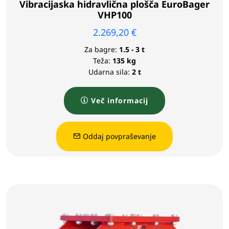
Vibracijaska hidravlična plošča EuroBager
VHP100
2.269,20
€
Za bagre:
1.5 - 3 t
Teža:
135 kg
Udarna sila:
2 t
Več informacij
Oddaj povpraševanje