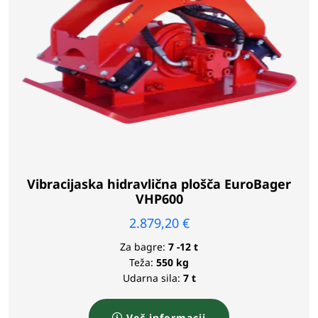
Vibracijaska hidravlična plošča EuroBager
VHP600
2.879,20
€
Za bagre:
7 -12 t
Teža:
550 kg
Udarna sila:
7 t
Več informacij