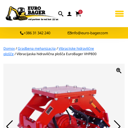
0
+386 31 342 240
info@euro-bager.com
Domov
/
Gradbena mehanizacija
/
Vibracijske hidravlične
plošče
/ Vibracijaska hidravlična plošča EuroBager VHP800