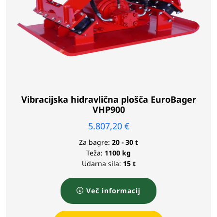
Vibracijska hidravlična plošča EuroBager
VHP900
5.807,20
€
Za bagre:
20 - 30 t
Teža:
1100 kg
Udarna sila:
15 t
Več informacij