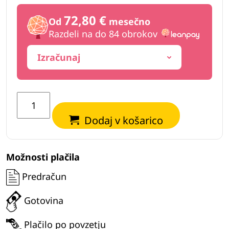
72,80 €
Od
mesečno
Razdeli na do 84 obrokov
Izračunaj
Vibracijaska
hidravlična
Dodaj v košarico
plošča
EuroBager
VHP800
Možnosti plačila
količina
Predračun
Gotovina
Plačilo po povzetju