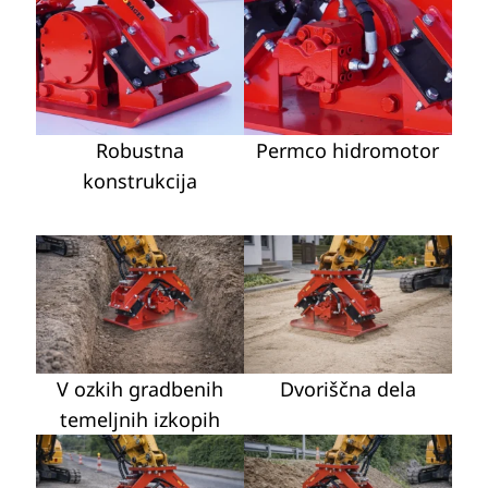
Robustna
Permco hidromotor
konstrukcija
V ozkih gradbenih
Dvoriščna dela
temeljnih izkopih