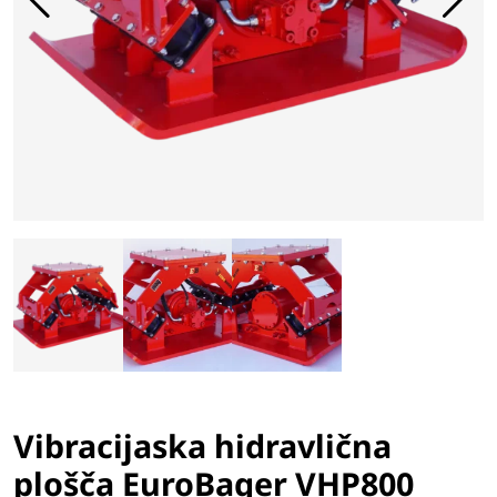
Vibracijaska hidravlična
plošča EuroBager VHP800