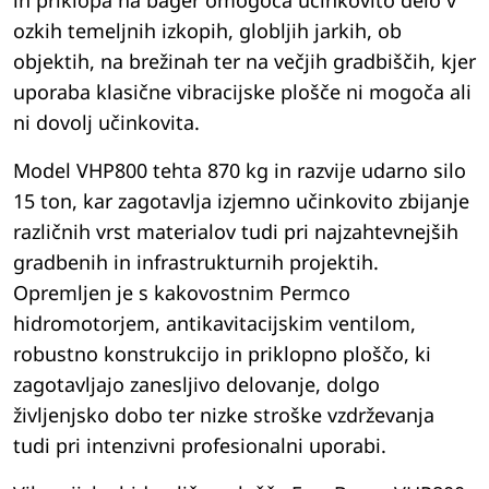
in priklopa na bager omogoča učinkovito delo v
ozkih temeljnih izkopih, globljih jarkih, ob
objektih, na brežinah ter na večjih gradbiščih, kjer
uporaba klasične vibracijske plošče ni mogoča ali
ni dovolj učinkovita.
Model VHP800 tehta 870 kg in razvije udarno silo
15 ton, kar zagotavlja izjemno učinkovito zbijanje
različnih vrst materialov tudi pri najzahtevnejših
gradbenih in infrastrukturnih projektih.
Opremljen je s kakovostnim Permco
hidromotorjem, antikavitacijskim ventilom,
robustno konstrukcijo in priklopno ploščo, ki
zagotavljajo zanesljivo delovanje, dolgo
življenjsko dobo ter nizke stroške vzdrževanja
tudi pri intenzivni profesionalni uporabi.