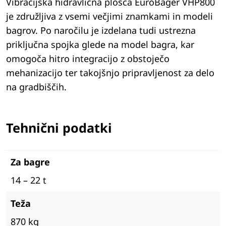
Vibracijska hidravlična plošča EuroBager VHP800
je združljiva z vsemi večjimi znamkami in modeli
bagrov. Po naročilu je izdelana tudi ustrezna
priključna spojka glede na model bagra, kar
omogoča hitro integracijo z obstoječo
mehanizacijo ter takojšnjo pripravljenost za delo
na gradbiščih.
Tehnični podatki
Za bagre
14 – 22 t
Teža
870 kg