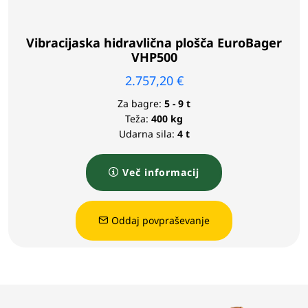
Vibracijaska hidravlična plošča EuroBager
VHP500
2.757,20
€
Za bagre:
5 - 9 t
Teža:
400 kg
Udarna sila:
4 t
Več informacij
Oddaj povpraševanje