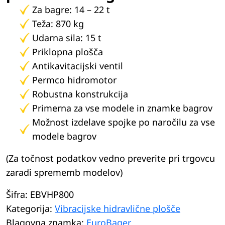
Za bagre: 14 – 22 t
Teža: 870 kg
Udarna sila: 15 t
Priklopna plošča
Antikavitacijski ventil
Permco hidromotor
Robustna konstrukcija
Primerna za vse modele in znamke bagrov
Možnost izdelave spojke po naročilu za vse
modele bagrov
(Za točnost podatkov vedno preverite pri trgovcu
zaradi sprememb modelov)
Šifra:
EBVHP800
Kategorija:
Vibracijske hidravlične plošče
Blagovna znamka:
EuroBager