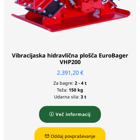
Vibracijaska hidravlična plošča EuroBager
VHP200
2.391,20
€
Za bagre:
2 - 4 t
Teža:
150 kg
Udarna sila:
3 t
Več informacij
Oddaj povpraševanje