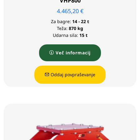
VHP800
4.465,20
€
Za bagre:
14 - 22 t
Teža:
870 kg
Udarna sila:
15 t
Več informacij
Oddaj povpraševanje