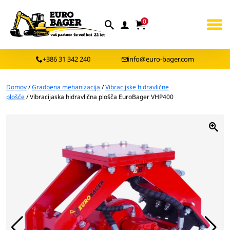
0
+386 31 342 240
info@euro-bager.com
Domov
/
Gradbena mehanizacija
/
Vibracijske hidravlične
plošče
/ Vibracijaska hidravlična plošča EuroBager VHP400