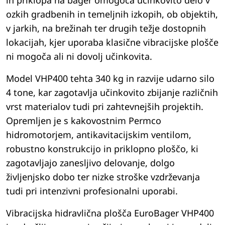
in priklopa na bager omogoča učinkovito delo v
ozkih gradbenih in temeljnih izkopih, ob objektih,
v jarkih, na brežinah ter drugih težje dostopnih
lokacijah, kjer uporaba klasične vibracijske plošče
ni mogoča ali ni dovolj učinkovita.
Model VHP400 tehta 340 kg in razvije udarno silo
4 tone, kar zagotavlja učinkovito zbijanje različnih
vrst materialov tudi pri zahtevnejših projektih.
Opremljen je s kakovostnim Permco
hidromotorjem, antikavitacijskim ventilom,
robustno konstrukcijo in priklopno ploščo, ki
zagotavljajo zanesljivo delovanje, dolgo
življenjsko dobo ter nizke stroške vzdrževanja
tudi pri intenzivni profesionalni uporabi.
Vibracijska hidravlična plošča EuroBager VHP400