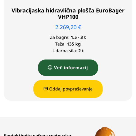
Vibracijaska hidravlična plošča EuroBager
VHP100
2.269,20
€
Za bagre:
1.5 - 3 t
Teža:
135 kg
Udarna sila:
2 t
Več informacij
Oddaj povpraševanje
Kontaktirajte našega svetovalca