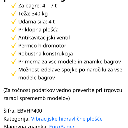
Za bagre: 4 – 7 t
Teža: 340 kg
Udarna sila: 4 t
Priklopna plošča
Antikavitacijski ventil
Permco hidromotor
Robustna konstrukcija
Primerna za vse modele in znamke bagrov
Možnost izdelave spojke po naročilu za vse
modele bagrov
(Za točnost podatkov vedno preverite pri trgovcu
zaradi sprememb modelov)
Šifra:
EBVHP400
Kategorija:
Vibracijske hidravlične plošče
Blagovna znamka:
EuroBager