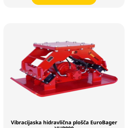
Vibracijaska hidravlična plošča EuroBager