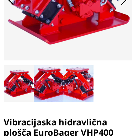
Vibracijaska hidravlična
plošča EuroBager VHP400