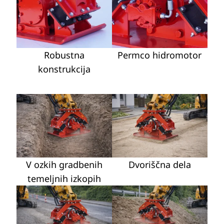
Robustna
Permco hidromotor
konstrukcija
V ozkih gradbenih
Dvoriščna dela
temeljnih izkopih