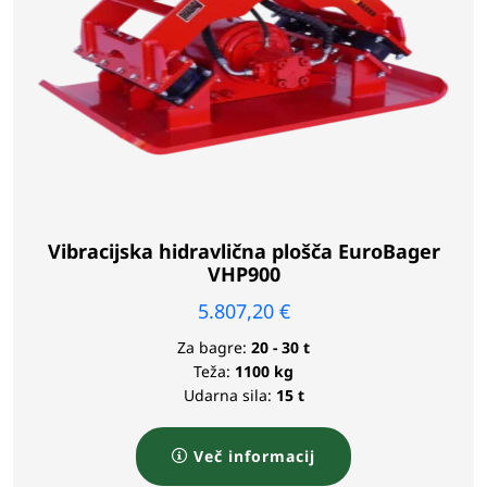
Vibracijska hidravlična plošča EuroBager
VHP900
5.807,20
€
Za bagre:
20 - 30 t
Teža:
1100 kg
Udarna sila:
15 t
Več informacij