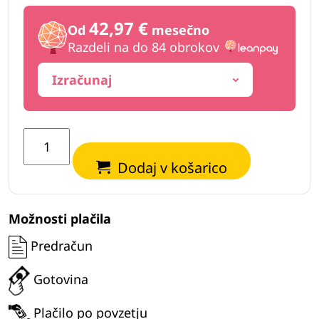
42,97 €
Od
mesečno
Razdeli na do 84 obrokov
Izračunaj
Vibracijaska
hidravlična
Dodaj v košarico
plošča
EuroBager
VHP400
Možnosti plačila
količina
Predračun
Gotovina
Plačilo po povzetju