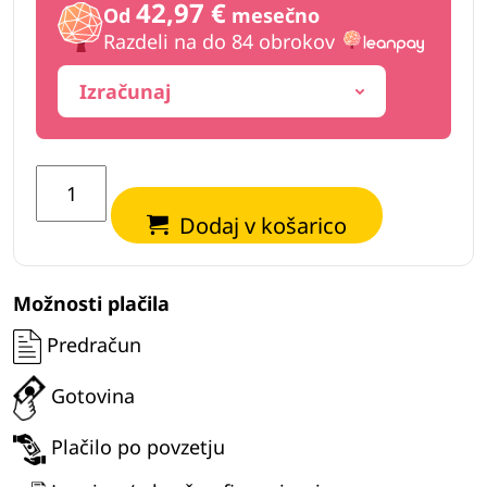
42,97 €
Od
mesečno
Razdeli na do 84 obrokov
Izračunaj
Grabež
sortirni
Dodaj v košarico
EuroBager
SORT-
200
Možnosti plačila
količina
Predračun
Gotovina
Plačilo po povzetju