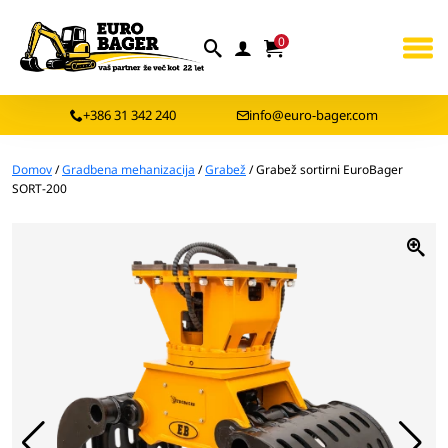
0
+386 31 342 240
info@euro-bager.com
Domov
/
Gradbena mehanizacija
/
Grabež
/ Grabež sortirni EuroBager
SORT-200