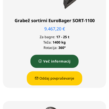
Grabež sortirni EuroBager SORT-1100
9.467,20
€
Za bagre:
17 - 25 t
Teža:
1400 kg
Rotacija:
360°
Več informacij
Oddaj povpraševanje