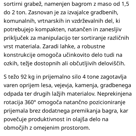
sortirni grabež, namenjen bagrom z maso od 1,5
do 2 ton. Zasnovan je za izvajalce gradbenih,
komunalnih, vrtnarskih in vzdrževalnih del, ki
potrebujejo kompakten, natančen in zanesljiv
priključek za manipulacijo ter sortiranje različnih
vrst materiala. Zaradi lahke, a robustne
konstrukcije omogoča učinkovito delo tudi na
ozkih, težje dostopnih ali občutljivih deloviščih.
S težo 92 kg in prijemalno silo 4 tone zagotavlja
varen oprijem lesa, vejevja, kamenja, gradbenega
odpada ter drugih lažjih materialov. Neprekinjena
rotacija 360° omogoča natančno pozicioniranje
prijemala brez dodatnega premikanja bagra, kar
povečuje produktivnost in olajša delo na
območjih z omejenim prostorom.