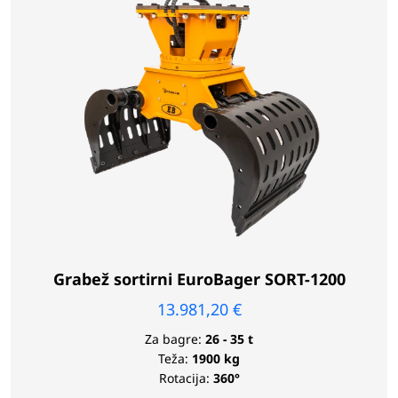
Grabež sortirni EuroBager SORT-1200
13.981,20
€
Za bagre:
26 - 35 t
Teža:
1900 kg
Rotacija:
360°