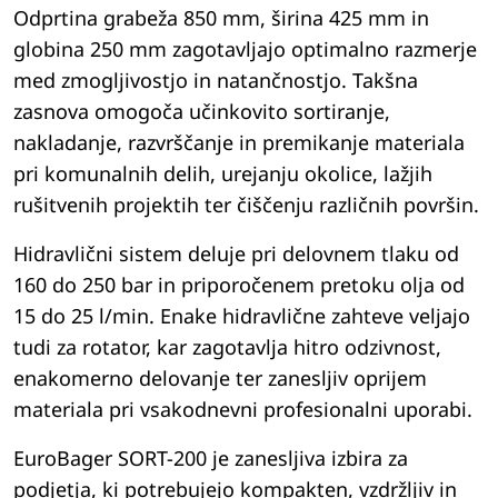
Odprtina grabeža 850 mm, širina 425 mm in
globina 250 mm zagotavljajo optimalno razmerje
med zmogljivostjo in natančnostjo. Takšna
zasnova omogoča učinkovito sortiranje,
nakladanje, razvrščanje in premikanje materiala
pri komunalnih delih, urejanju okolice, lažjih
rušitvenih projektih ter čiščenju različnih površin.
Hidravlični sistem deluje pri delovnem tlaku od
160 do 250 bar in priporočenem pretoku olja od
15 do 25 l/min. Enake hidravlične zahteve veljajo
tudi za rotator, kar zagotavlja hitro odzivnost,
enakomerno delovanje ter zanesljiv oprijem
materiala pri vsakodnevni profesionalni uporabi.
EuroBager SORT-200 je zanesljiva izbira za
podjetja, ki potrebujejo kompakten, vzdržljiv in