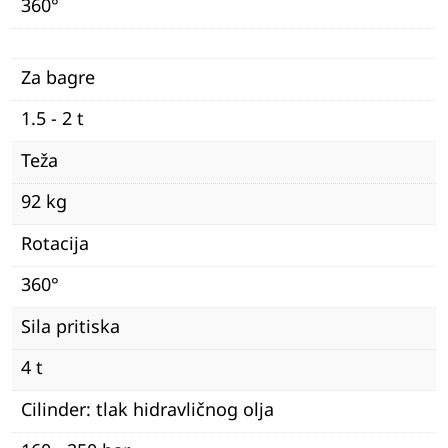
360°
Za bagre
1.5 - 2 t
Teža
92 kg
Rotacija
360°
Sila pritiska
4 t
Cilinder: tlak hidravličnog olja