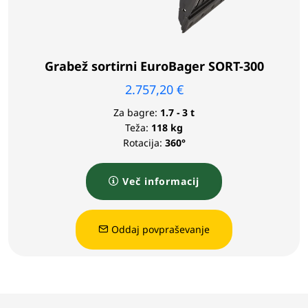
Grabež sortirni EuroBager SORT-300
2.757,20
€
Za bagre:
1.7 - 3 t
Teža:
118 kg
Rotacija:
360°
Več informacij
Oddaj povpraševanje