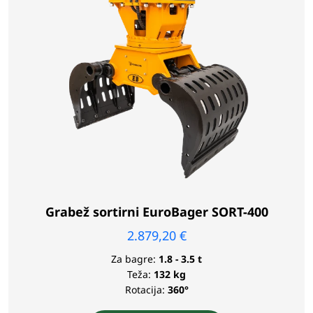
Grabež sortirni EuroBager SORT-400
2.879,20
€
Za bagre:
1.8 - 3.5 t
Teža:
132 kg
Rotacija:
360°