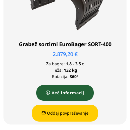
Grabež sortirni EuroBager SORT-400
2.879,20
€
Za bagre:
1.8 - 3.5 t
Teža:
132 kg
Rotacija:
360°
Več informacij
Oddaj povpraševanje