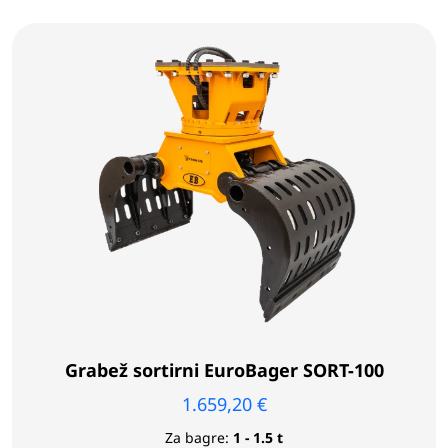
Grabež sortirni EuroBager SORT-100
1.659,20
€
Za bagre:
1 - 1.5 t