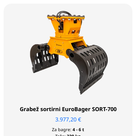
Grabež sortirni EuroBager SORT-700
3.977,20
€
Za bagre:
4 - 6 t