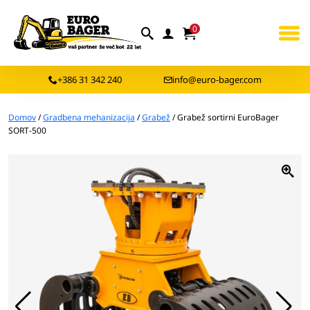
0
+386 31 342 240
info@euro-bager.com
Domov
/
Gradbena mehanizacija
/
Grabež
/ Grabež sortirni EuroBager
SORT-500