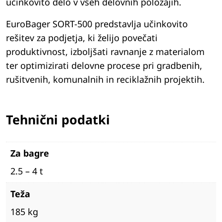
učinkovito delo v vseh delovnih položajih.
EuroBager SORT-500 predstavlja učinkovito
rešitev za podjetja, ki želijo povečati
produktivnost, izboljšati ravnanje z materialom
ter optimizirati delovne procese pri gradbenih,
rušitvenih, komunalnih in reciklažnih projektih.
Tehnični podatki
Za bagre
2.5 – 4 t
Teža
185 kg