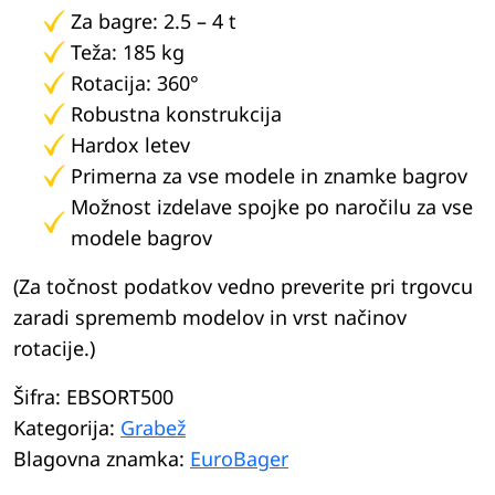
Za bagre: 2.5 – 4 t
Teža: 185 kg
Rotacija: 360°
Robustna konstrukcija
Hardox letev
Primerna za vse modele in znamke bagrov
Možnost izdelave spojke po naročilu za vse
modele bagrov
(Za točnost podatkov vedno preverite pri trgovcu
zaradi sprememb modelov in vrst načinov
rotacije.)
Šifra:
EBSORT500
Kategorija:
Grabež
Blagovna znamka:
EuroBager