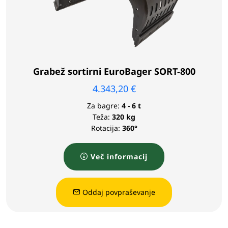
Grabež sortirni EuroBager SORT-800
4.343,20
€
Za bagre:
4 - 6 t
Teža:
320 kg
Rotacija:
360°
Več informacij
Oddaj povpraševanje