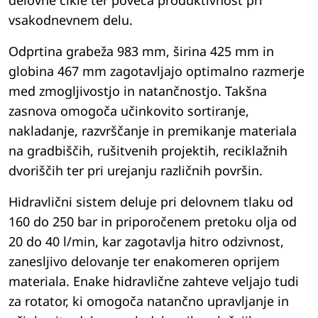
delovne cikle ter poveča produktivnost pri
vsakodnevnem delu.
Odprtina grabeža 983 mm, širina 425 mm in
globina 467 mm zagotavljajo optimalno razmerje
med zmogljivostjo in natančnostjo. Takšna
zasnova omogoča učinkovito sortiranje,
nakladanje, razvrščanje in premikanje materiala
na gradbiščih, rušitvenih projektih, reciklažnih
dvoriščih ter pri urejanju različnih površin.
Hidravlični sistem deluje pri delovnem tlaku od
160 do 250 bar in priporočenem pretoku olja od
20 do 40 l/min, kar zagotavlja hitro odzivnost,
zanesljivo delovanje ter enakomeren oprijem
materiala. Enake hidravlične zahteve veljajo tudi
za rotator, ki omogoča natančno upravljanje in