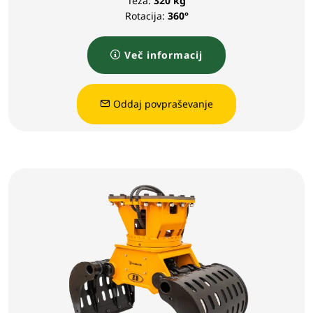
Teža:
320 kg
Rotacija:
360°
Več informacij
Oddaj povpraševanje