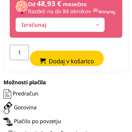
48,93 €
Od
mesečno
Razdeli na do 84 obrokov
Izračunaj
Grabež
sortirni
Dodaj v košarico
EuroBager
SORT-
500
Možnosti plačila
količina
Predračun
Gotovina
Plačilo po povzetju