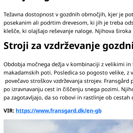
Težavna dostopnost v gozdnih območjih, kjer je potre
posekanim ali podrtim drevesom, ki jih je treba odstr
klešče, ki olajšajo reševanje naloge. Njihova širo
Stroji za vzdrževanje gozdn
Obdobja močnega dežja v kombinaciji z velikimi in 
makadamskih poti. Posledica so pogosto velike, z v
povečavo stroškov vzdrževanja strojev. Fransgård po
po izravnavanju cest in čiščenju snega pozimi. Njiho
pa zagotavljajo, da so robovi in rastlinje ob cestah
VIR:
https://www.fransgard.dk/en-gb