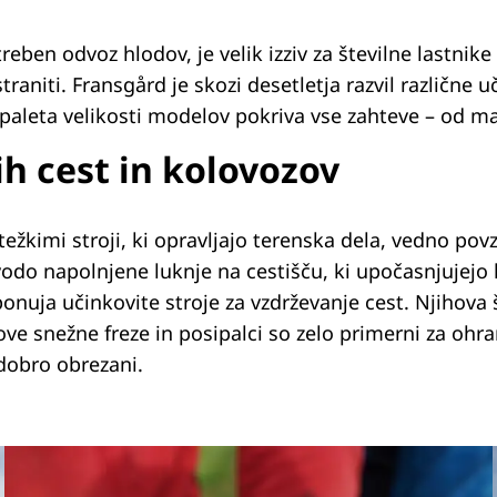
ben odvoz hlodov, je velik izziv za številne lastnike g
aniti. Fransgård je skozi desetletja razvil različne u
ka paleta velikosti modelov pokriva vse zahteve – od 
ih cest in kolovozov
težkimi stroji, ki opravljajo terenska dela, vedno po
odo napolnjene luknje na cestišču, ki upočasnjujejo 
nuja učinkovite stroje za vzdrževanje cest. Njihova š
ve snežne freze in posipalci so zelo primerni za ohran
 dobro obrezani.