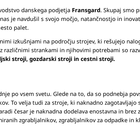
 vodstvo danskega podjetja
Fransgard
. Skupaj smo pr
s je navdušil s svojo močjo, natančnostjo in inovativ
mesto palet.
nimi izkušnjami na področju strojev, ki rešujejo nalog
azličnimi strankami in njihovimi potrebami so razvili 
jski stroji, gozdarski stroji in cestni stroji.
odnje po vsem svetu. Glede na to, da so podnebja povs
kov. To velja tudi za stroje, ki naknadno zagotavljajo
 zaradi česar je naknadna dodelava enostavna in brez 
niranih zgrabljalnikov, zgrabljalnikov za odpadke in k