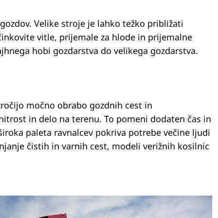
ozdov. Velike stroje je lahko težko približati
činkovite vitle, prijemale za hlode in prijemalne
majhnega hobi gozdarstva do velikega gozdarstva.
vzročijo močno obrabo gozdnih cest in
hitrost in delo na terenu. To pomeni dodaten čas in
iroka paleta ravnalcev pokriva potrebe večine ljudi
janje čistih in varnih cest, modeli verižnih kosilnic