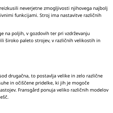
eizkusili neverjetne zmogljivosti njihovega najbolj
nimi funkcijami. Stroj ima nastavitve različnih
e na poljih, v gozdovih ter pri vzdrževanju
široko paleto strojev, v različnih velikostih in
od drugačna, to postavlja velike in zelo različne
 suhe in očiščene pridelke, ki jih je mogoče
zastojev. Fransgård ponuja veliko različnih modelov
lešč.