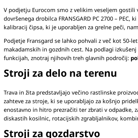
V podjetju Eurocom smo z velikim veseljem gostili
dovršenega drobilca FRANSGARD PC 2700 – PEC, ki na
kalibracij čipsa, ki je uporabljen za grelne peči, na
Podjetje Fransgard se lahko pohvali z več kot 50-let
makadamskih in gozdnih cest. Na podlagi izkušenj z r
funkcijah, znotraj njihovih treh glavnih področij:
pol
Stroji za delo na terenu
Trava in žita predstavljajo večino rastlinske proizv
zahteve za stroje, ki se uporabljajo za košnjo pridel
enostavno in hitro prezračiti ter zbrati v odpadke,
diskastih kosilnic, rotacijskih zgrabljalnikov, kombi
Stroji za gozdarstvo