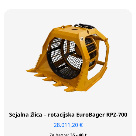
Sejalna žlica – rotacijska EuroBager RPZ-700
28.011,20
€
Za bagre:
35 - 40 t