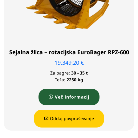
Sejalna žlica – rotacijska EuroBager RPZ-600
19.349,20
€
Za bagre:
30 - 35 t
Teža:
2250 kg
Več informacij
Oddaj povpraševanje