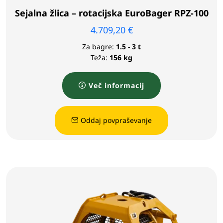
Sejalna žlica – rotacijska EuroBager RPZ-100
4.709,20
€
Za bagre:
1.5 - 3 t
Teža:
156 kg
Več informacij
Oddaj povpraševanje