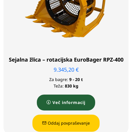
Sejalna žlica – rotacijska EuroBager RPZ-400
9.345,20
€
Za bagre:
9 - 20 t
Teža:
830 kg
Več informacij
Oddaj povpraševanje