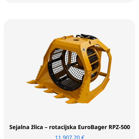
Sejalna žlica – rotacijska EuroBager RPZ-500
11.907,20
€