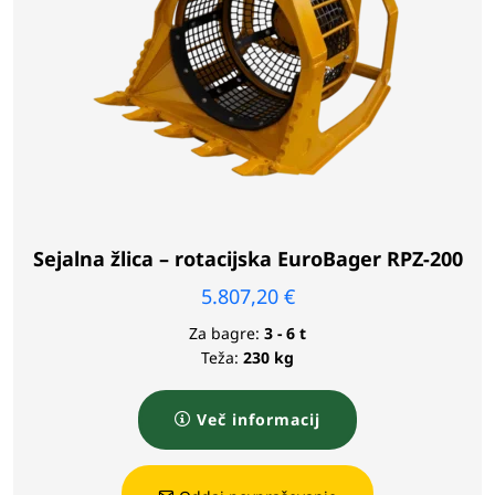
Sejalna žlica – rotacijska EuroBager RPZ-200
5.807,20
€
Za bagre:
3 - 6 t
Teža:
230 kg
Več informacij