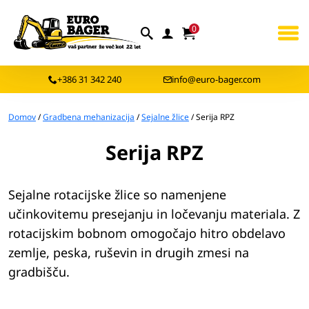
0
+386 31 342 240
info@euro-bager.com
Domov
/
Gradbena mehanizacija
/
Sejalne žlice
/ Serija RPZ
Serija RPZ
Sejalne rotacijske žlice so namenjene
učinkovitemu presejanju in ločevanju materiala. Z
rotacijskim bobnom omogočajo hitro obdelavo
zemlje, peska, ruševin in drugih zmesi na
gradbišču.