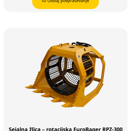
Oddaj povpraševanje
Sejalna žlica – rotacijska EuroBager RPZ-300