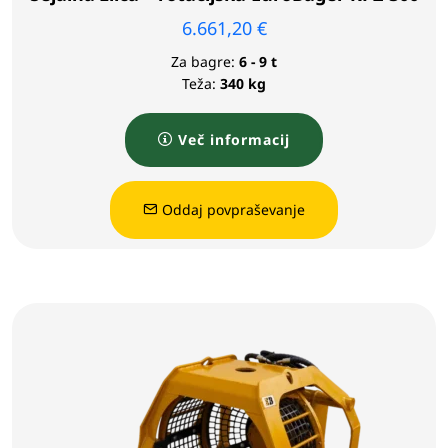
6.661,20
€
Za bagre:
6 - 9 t
Teža:
340 kg
Več informacij
Oddaj povpraševanje