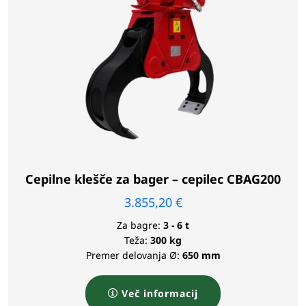
Cepilne klešče za bager – cepilec CBAG200
3.855,20
€
Za bagre:
3 - 6 t
Teža:
300 kg
Premer delovanja Ø:
650 mm
Več informacij