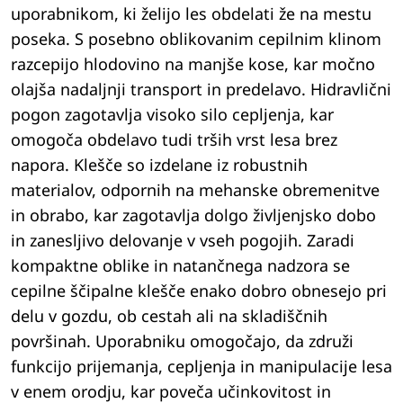
uporabnikom, ki želijo les obdelati že na mestu
poseka. S posebno oblikovanim cepilnim klinom
razcepijo hlodovino na manjše kose, kar močno
olajša nadaljnji transport in predelavo. Hidravlični
pogon zagotavlja visoko silo cepljenja, kar
omogoča obdelavo tudi trših vrst lesa brez
napora. Klešče so izdelane iz robustnih
materialov, odpornih na mehanske obremenitve
in obrabo, kar zagotavlja dolgo življenjsko dobo
in zanesljivo delovanje v vseh pogojih. Zaradi
kompaktne oblike in natančnega nadzora se
cepilne ščipalne klešče enako dobro obnesejo pri
delu v gozdu, ob cestah ali na skladiščnih
površinah. Uporabniku omogočajo, da združi
funkcijo prijemanja, cepljenja in manipulacije lesa
v enem orodju, kar poveča učinkovitost in