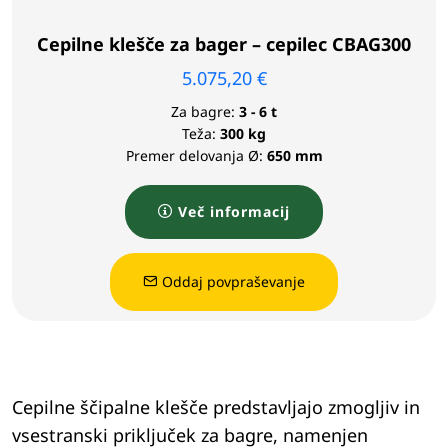
Cepilne klešče za bager – cepilec CBAG300
5.075,20
€
Za bagre:
3 - 6 t
Teža:
300 kg
Premer delovanja Ø:
650 mm
Več informacij
Oddaj povpraševanje
Cepilne ščipalne klešče predstavljajo zmogljiv in
vsestranski priključek za bagre, namenjen