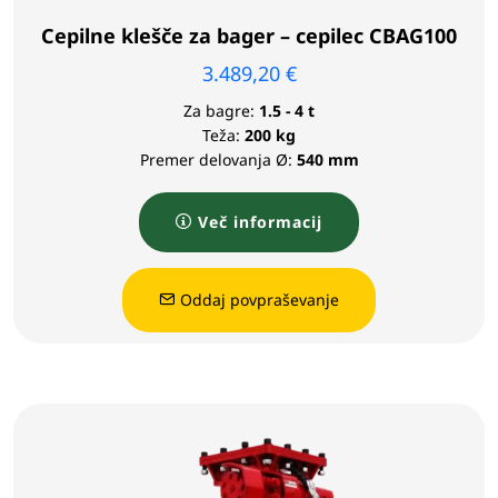
Cepilne klešče za bager – cepilec CBAG100
3.489,20
€
Za bagre:
1.5 - 4 t
Teža:
200 kg
Premer delovanja Ø:
540 mm
Več informacij
Oddaj povpraševanje