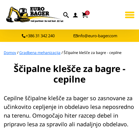
0
+386 31 342 240
info@euro-bager.com
Domov
/
Gradbena mehanizacija
/ Ščipalne klešče za bagre - cepilne
Ščipalne klešče za bagre -
cepilne
Cepilne ščipalne klešče za bager so zasnovane za
učinkovito cepljenje in obdelavo lesa neposredno
na terenu. Omogočajo hiter razcep debel in
pripravo lesa za spravilo ali nadaljnjo obdelavo.