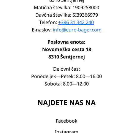
8310 Šentjernej
Matična številka: 1909258000
Davčna številka: SI39366979
Telefon:
+386 31 342 240
E-naslov:
info@euro-bager.com
Poslovna enota:
Novomeška cesta 18
8310 Šentjernej
Delovni čas:
Ponedeljek—Petek: 8.00—16.00
Sobota: 8.00—12.00
NAJDETE NAS NA
Facebook
Instagram