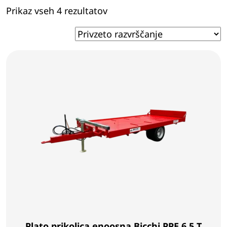
Prikaz vseh 4 rezultatov
Plato prikolica enoosna Bicchi PPE 6.5 T