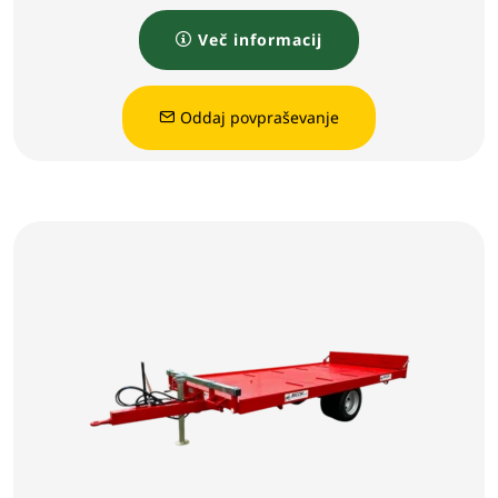
Več informacij
Oddaj povpraševanje