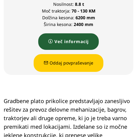
Nosilnost:
8.8 t
Moč traktorja:
70 - 130 KM
Dolžina kesona:
6200 mm
Širina kesona:
2400 mm
Več informacij
Oddaj povpraševanje
Gradbene plato prikolice predstavljajo zanesljivo
rešitev za prevoz delovne mehanizacije, bagrov,
traktorjev ali druge opreme, ki jo je treba varno
premikati med lokacijami. Izdelane so iz močne
jeklene konstrukcije, ki prenese velike