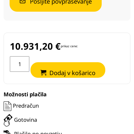
Pošljite povpraševanje
10.931,20
€
prikaz cene:
Sejalna
žlica
Dodaj v košarico
Gyru-
Star
3-
Možnosti plačila
100MAX
Predračun
količina
Gotovina
Plačilo po povzetju