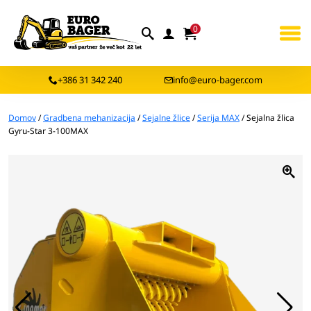
0
+386 31 342 240
info@euro-bager.com
Domov
/
Gradbena mehanizacija
/
Sejalne žlice
/
Serija MAX
/ Sejalna žlica
Gyru-Star 3-100MAX