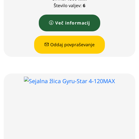
Število valjev:
6
Več informacij
Oddaj povpraševanje