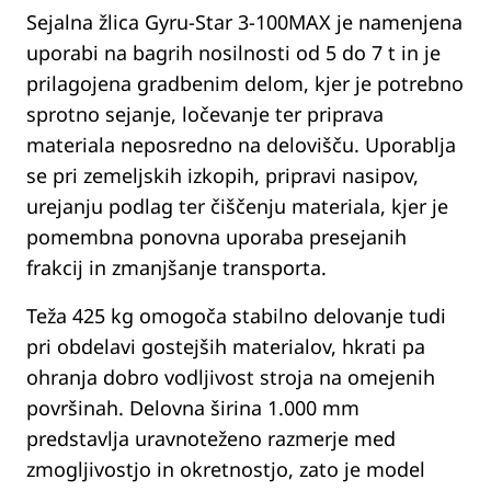
Sejalna žlica Gyru-Star 3-100MAX je namenjena
uporabi na bagrih nosilnosti od 5 do 7 t in je
prilagojena gradbenim delom, kjer je potrebno
sprotno sejanje, ločevanje ter priprava
materiala neposredno na delovišču. Uporablja
se pri zemeljskih izkopih, pripravi nasipov,
urejanju podlag ter čiščenju materiala, kjer je
pomembna ponovna uporaba presejanih
frakcij in zmanjšanje transporta.
Teža 425 kg omogoča stabilno delovanje tudi
pri obdelavi gostejših materialov, hkrati pa
ohranja dobro vodljivost stroja na omejenih
površinah. Delovna širina 1.000 mm
predstavlja uravnoteženo razmerje med
zmogljivostjo in okretnostjo, zato je model