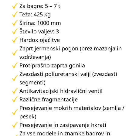
Za bagre: 5 – 7 t
Teža: 425 kg
Širina: 1000 mm
Število valjev: 3
Hardox ojačitve
Zaprt jermenski pogon (brez mazanja in
vzdrževanja)
Protiprašno zaprta gonila
Zvezdasti poliuretanski valji (zvezdasti
segmenti)
Antikavitacijski hidravlični ventil
Različne fragmentacije
Presejevanje mokrih materialov (zemlja /
pesek)
Presejevanje in zasipavanje hkrati
Za vse modele in znamke bagrov in