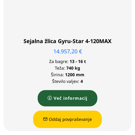
Sejalna žlica Gyru-Star 4-120MAX
14.957,20
€
Za bagre:
13 - 16 t
Teža:
740 kg
Širina:
1200 mm
Število valjev:
4
Več informacij
Oddaj povpraševanje