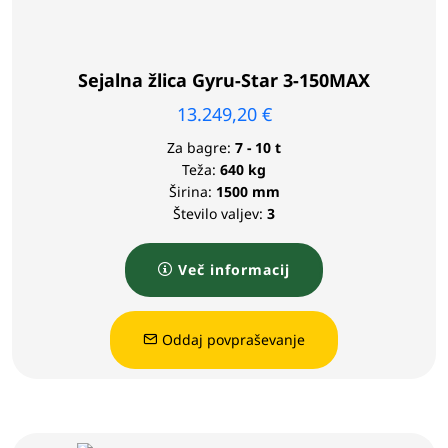
Sejalna žlica Gyru-Star 3-150MAX
13.249,20
€
Za bagre:
7 - 10 t
Teža:
640 kg
Širina:
1500 mm
Število valjev:
3
Več informacij
Oddaj povpraševanje