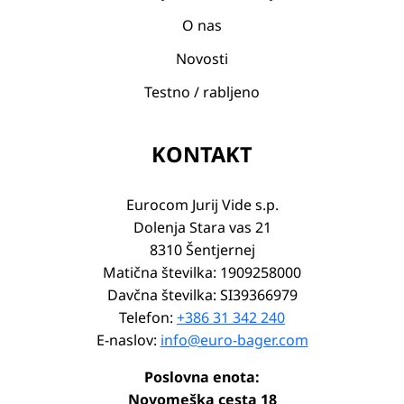
O nas
Novosti
Testno / rabljeno
KONTAKT
Eurocom Jurij Vide s.p.
Dolenja Stara vas 21
8310 Šentjernej
Matična številka: 1909258000
Davčna številka: SI39366979
Telefon:
+386 31 342 240
E-naslov:
info@euro-bager.com
Poslovna enota:
Novomeška cesta 18