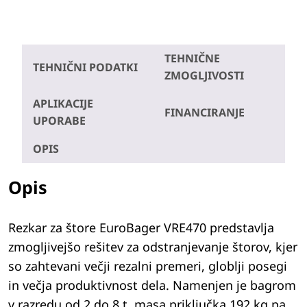
TEHNIČNE
TEHNIČNI PODATKI
ZMOGLJIVOSTI
APLIKACIJE
FINANCIRANJE
UPORABE
OPIS
Opis
Rezkar za štore EuroBager VRE470 predstavlja
zmogljivejšo rešitev za odstranjevanje štorov, kjer
so zahtevani večji rezalni premeri, globlji posegi
in večja produktivnost dela. Namenjen je bagrom
v razredu od 2 do 8 t, masa priključka 192 kg pa