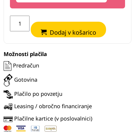
Rezalnik
za
Dodaj v košarico
štore
EuroForest
VRE470
Možnosti plačila
količina
Predračun
Gotovina
Plačilo po povzetju
Leasing / obročno financiranje
Plačilne kartice (v poslovalnici)