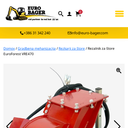
0
+386 31 342 240
info@euro-bager.com
Domov
/
Gradbena mehanizacija
/
Rezkarji za štore
/ Rezalnik za štore
EuroForest VRE470