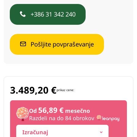
+386 31 342 240
Pošljite povpraševanje
3.489,20
€
prikaz cene:
56,89 €
Od
mesečno
Razdeli na do 84 obrokov
Izračunaj