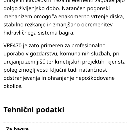
ohišje in kakovostni rezalni elementi zagotavljajo
dolgo življenjsko dobo. Natančen pogonski
mehanizem omogoča enakomerno vrtenje diska,
stabilno rezkanje in zmanjšano obremenitev
hidravličnega sistema bagra.
VRE470 je zato primeren za profesionalno
uporabo v gozdarstvu, komunalnih službah, pri
urejanju zemljišč ter kmetijskih projektih, kjer sta
poleg zmogljivosti ključni tudi natančnost
odstranjevanja in ohranjanje nepoškodovane
okolice.
Tehnični podatki
Za bagre