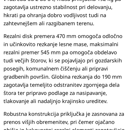
zagotavlja ustrezno stabilnost pri delovanju,
hkrati pa ohranja dobro vodljivost tudi na
zahtevnejšem ali razgibanem terenu.
Rezalni disk premera 470 mm omogoča odločno
in učinkovito rezkanje lesne mase, maksimalni
rezalni premer 545 mm pa omogoča obdelavo
tudi večjih štorov, ki se pojavljajo pri gozdarskih
posegih, komunalnem čiščenju ali pripravi
gradbenih površin. Globina rezkanja do 190 mm
zagotavlja temeljito odstranitev zgornjega dela
štora ter pripravo podlage za nasipavanje,
tlakovanje ali nadaljnjo krajinsko ureditev.
Robustna konstrukcija priključka je zasnovana za
prenos višjih obremenitev, pri čemer ojačano