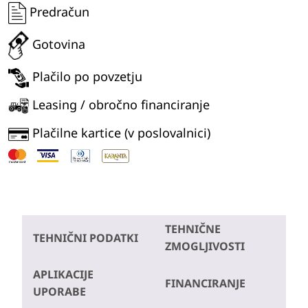
CP
Predračun
/
ST
Gotovina
količina
Plačilo po povzetju
Leasing / obročno financiranje
Plačilne kartice (v poslovalnici)
TEHNIČNE
TEHNIČNI PODATKI
ZMOGLJIVOSTI
APLIKACIJE
FINANCIRANJE
UPORABE