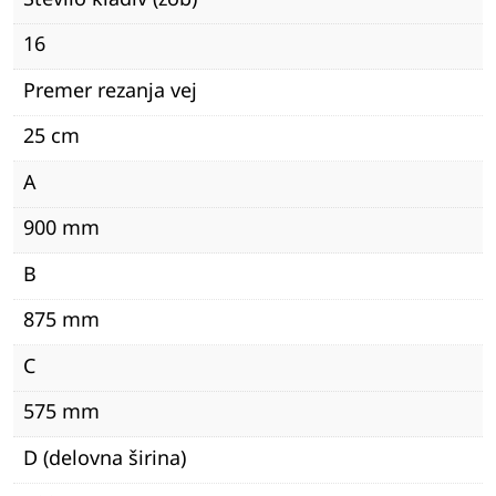
16
Premer rezanja vej
25 cm
A
900 mm
B
875 mm
C
575 mm
D (delovna širina)