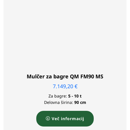
Mulčer za bagre QM FM90 MS
7.149,20
€
Za bagre:
5 - 10 t
Delovna širina:
90 cm
Več informacij