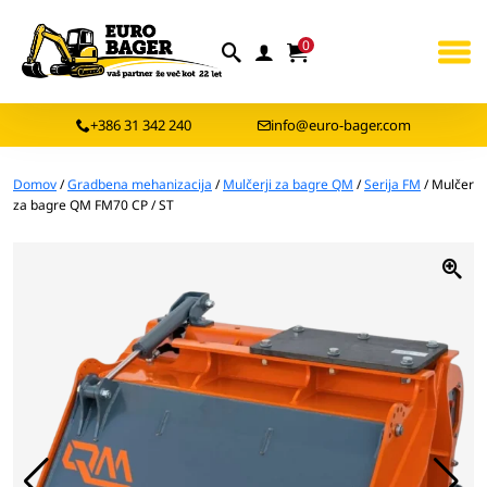
0
+386 31 342 240
info@euro-bager.com
Domov
/
Gradbena mehanizacija
/
Mulčerji za bagre QM
/
Serija FM
/ Mulčer
za bagre QM FM70 CP / ST