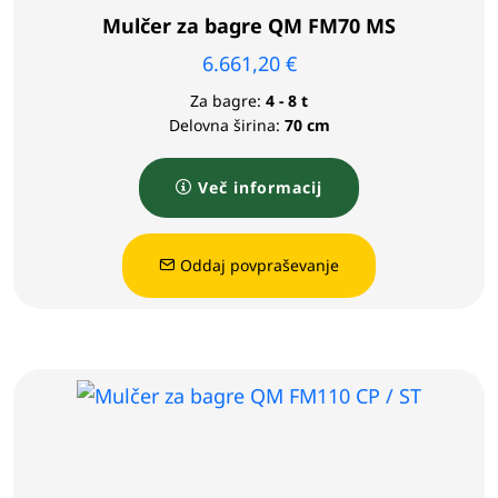
Mulčer za bagre QM FM70 MS
6.661,20
€
Za bagre:
4 - 8 t
Delovna širina:
70 cm
Več informacij
Oddaj povpraševanje