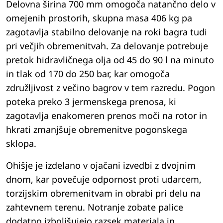
Delovna širina 700 mm omogoča natančno delo v
omejenih prostorih, skupna masa 406 kg pa
zagotavlja stabilno delovanje na roki bagra tudi
pri večjih obremenitvah. Za delovanje potrebuje
pretok hidravličnega olja od 45 do 90 l na minuto
in tlak od 170 do 250 bar, kar omogoča
združljivost z večino bagrov v tem razredu. Pogon
poteka preko 3 jermenskega prenosa, ki
zagotavlja enakomeren prenos moči na rotor in
hkrati zmanjšuje obremenitve pogonskega
sklopa.
Ohišje je izdelano v ojačani izvedbi z dvojnim
dnom, kar povečuje odpornost proti udarcem,
torzijskim obremenitvam in obrabi pri delu na
zahtevnem terenu. Notranje zobate palice
dodatno izboljšujejo razsek materiala in