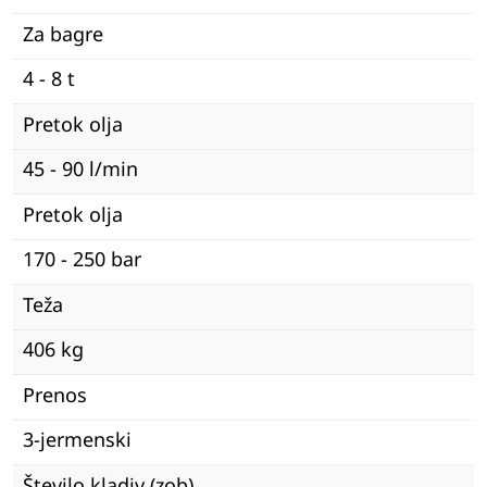
Za bagre
4 - 8 t
Pretok olja
45 - 90 l/min
Pretok olja
170 - 250 bar
Teža
406 kg
Prenos
3-jermenski
Število kladiv (zob)