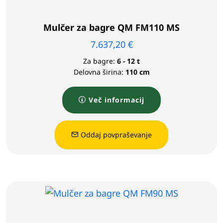
Mulčer za bagre QM FM110 MS
7.637,20
€
Za bagre:
6 - 12 t
Delovna širina:
110 cm
Več informacij
Oddaj povpraševanje