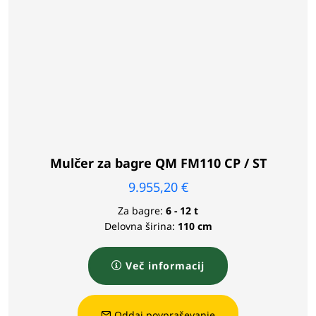
Mulčer za bagre QM FM110 CP / ST
9.955,20
€
Za bagre:
6 - 12 t
Delovna širina:
110 cm
Več informacij
Oddaj povpraševanje