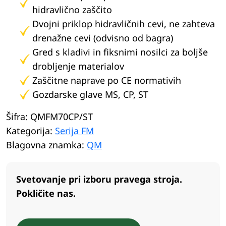
hidravlično zaščito
Dvojni priklop hidravličnih cevi, ne zahteva
drenažne cevi (odvisno od bagra)
Gred s kladivi in fiksnimi nosilci za boljše
drobljenje materialov
Zaščitne naprave po CE normativih
Gozdarske glave MS, CP, ST
Šifra:
QMFM70CP/ST
Kategorija:
Serija FM
Blagovna znamka:
QM
Svetovanje pri izboru pravega stroja.
Pokličite nas.