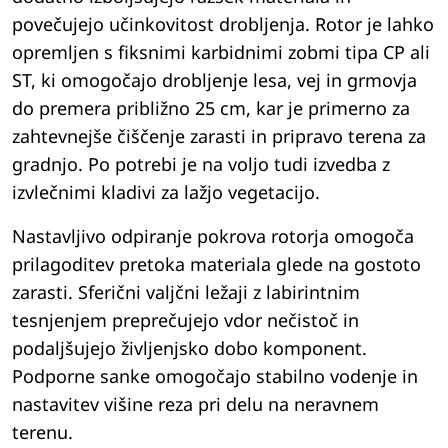
povečujejo učinkovitost drobljenja. Rotor je lahko
opremljen s fiksnimi karbidnimi zobmi tipa CP ali
ST, ki omogočajo drobljenje lesa, vej in grmovja
do premera približno 25 cm, kar je primerno za
zahtevnejše čiščenje zarasti in pripravo terena za
gradnjo. Po potrebi je na voljo tudi izvedba z
izvlečnimi kladivi za lažjo vegetacijo.
Nastavljivo odpiranje pokrova rotorja omogoča
prilagoditev pretoka materiala glede na gostoto
zarasti. Sferični valjčni ležaji z labirintnim
tesnjenjem preprečujejo vdor nečistoč in
podaljšujejo življenjsko dobo komponent.
Podporne sanke omogočajo stabilno vodenje in
nastavitev višine reza pri delu na neravnem
terenu.