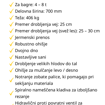
Za bagre: 4 – 8 t
Delovna širina: 700 mm
Teža: 406 kg
Premer drobljenja vej: 25 cm
Premer drobljenja vej (svež les): 25 – 30 cm
Jermenski prenos
Robustno ohišje
Dvojno dno
Nastavljive sani
Drobljenje velikih hlodov do tal
Ohišje za mulčanje levo / desno
Notranje zobate palice, ki pomagajo pri
sekljanju materiala
Spiralno nameščena kladiva za izboljšano
rezanje
Hidravlični proti povratni ventil za