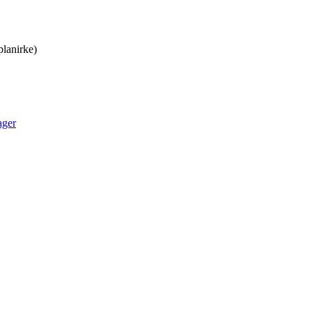
lanirke)
ger