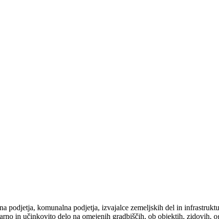
podjetja, komunalna podjetja, izvajalce zemeljskih del in infrastruktur
no in učinkovito delo na omejenih gradbiščih, ob objektih, zidovih, ogr