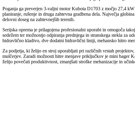
Poganja ga preverjen 3-valjni motor Kubota D1703 z močjo 27,4 kW (3
planiranje, rušenje in druga zahtevna gradbena dela. Največja globi
delovni doseg na zahtevnejših terenih.
Serijska oprema je prilagojena profesionalni uporabi in omogoča takoj
sedežem ter možnostjo odpiranja prednjega in stranskega stekla za udo
hidravlično kladivo, dve dodatni hidravlični liniji, mehansko hitro m
Za podjetja, ki želijo en stroj uporabljati pri različnih vrstah projekt
mulčerjev. Zaradi možnosti hitre menjave priključkov je mini bager K4
želijo povečati produktivnost, zmanjšati stroške mehanizacije in učinko