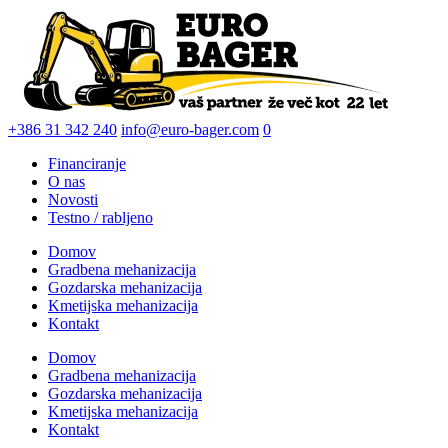
+386 31 342 240
info@euro-bager.com
0
Financiranje
O nas
Novosti
Testno / rabljeno
Domov
Gradbena mehanizacija
Gozdarska mehanizacija
Kmetijska mehanizacija
Kontakt
Domov
Gradbena mehanizacija
Gozdarska mehanizacija
Kmetijska mehanizacija
Kontakt