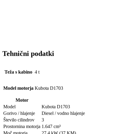
Tehnični podatki
Teža s kabino
4 t
Model motorja
Kubota D1703
Motor
Model
Kubota D1703
Gorivo / hlajenje
Diesel / vodno hlajenje
Število cilindrov
3
Prostornina motorja
1.647 cm³
Moč motorja
27,4 kW (37 KM)