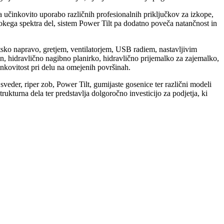
učinkovito uporabo različnih profesionalnih priključkov za izkope,
kega spektra del, sistem Power Tilt pa dodatno poveča natančnost in
atsko napravo, gretjem, ventilatorjem, USB radiem, nastavljivim
in, hidravlično nagibno planirko, hidravlično prijemalko za zajemalko,
inkovitost pri delu na omejenih površinah.
i sveder, riper zob, Power Tilt, gumijaste gosenice ter različni modeli
kturna dela ter predstavlja dolgoročno investicijo za podjetja, ki