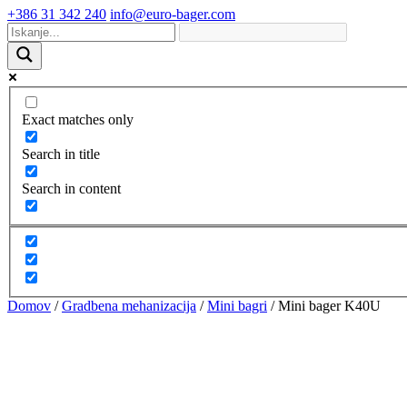
+386 31 342 240
info@euro-bager.com
Exact matches only
Search in title
Search in content
Domov
/
Gradbena mehanizacija
/
Mini bagri
/ Mini bager K40U