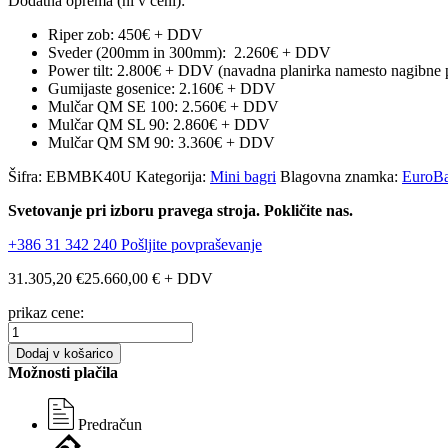
Dodatna oprema (ni v ceni):
Riper zob: 450€ + DDV
Sveder (200mm in 300mm): 2.260€ + DDV
Power tilt: 2.800€ + DDV (navadna planirka namesto nagibne p
Gumijaste gosenice: 2.160€ + DDV
Mulčar QM SE 100: 2.560€ + DDV
Mulčar QM SL 90: 2.860€ + DDV
Mulčar QM SM 90: 3.360€ + DDV
Šifra:
EBMBK40U
Kategorija:
Mini bagri
Blagovna znamka:
EuroBa
Svetovanje pri izboru pravega stroja. Pokličite nas.
+386 31 342 240
Pošljite povpraševanje
31.305,20
€
25.660,00
€
+ DDV
prikaz cene:
Mini
bager
Dodaj v košarico
K40U
Možnosti plačila
količina
Predračun