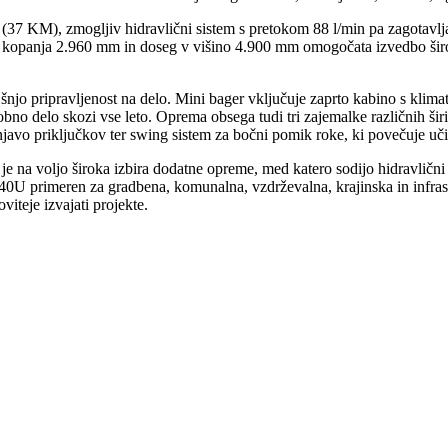
7 KM), zmogljiv hidravlični sistem s pretokom 88 l/min pa zagotavlja 
na kopanja 2.960 mm in doseg v višino 4.900 mm omogočata izvedbo širo
šnjo pripravljenost na delo. Mini bager vključuje zaprto kabino s klim
bno delo skozi vse leto. Oprema obsega tudi tri zajemalke različnih šir
enjavo priključkov ter swing sistem za bočni pomik roke, ki povečuje uč
ov, je na voljo široka izbira dodatne opreme, med katero sodijo hidravličn
0U primeren za gradbena, komunalna, vzdrževalna, krajinska in infrastru
viteje izvajati projekte.