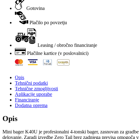
Gotovina
Plačilo po povzetju
Leasing / obročno financiranje
Plačilne kartice (v poslovalnici)
Opis
Tehnični podatki
Tehnične zmogljivosti
Aplikacije uporabe
Financiranje
Dodatna oprema
Opis
Mini bager K40U je profesionalni 4-tonski bager, zasnovan za gradbena 
delovanje. Zaradi izvedbe Zero Tail brez zadnjega previsa omogoča var