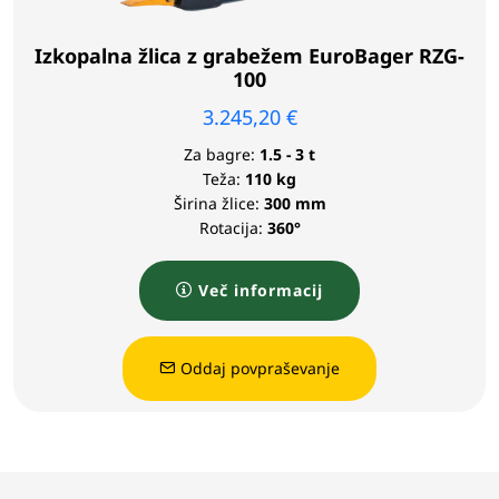
Izkopalna žlica z grabežem EuroBager RZG-
100
3.245,20
€
Za bagre:
1.5 - 3 t
Teža:
110 kg
Širina žlice:
300 mm
Rotacija:
360°
Več informacij
Oddaj povpraševanje