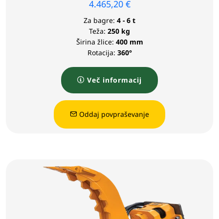
4.465,20
€
Za bagre:
4 - 6 t
Teža:
250 kg
Širina žlice:
400 mm
Rotacija:
360°
Več informacij
Oddaj povpraševanje