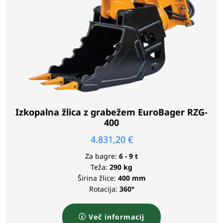
Izkopalna žlica z grabežem EuroBager RZG-
400
4.831,20
€
Za bagre:
6 - 9 t
Teža:
290 kg
Širina žlice:
400 mm
Rotacija:
360°
Več informacij