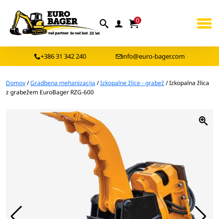
0
+386 31 342 240
info@euro-bager.com
Domov
/
Gradbena mehanizacija
/
Izkopalne žlice - grabež
/ Izkopalna žlica
z grabežem EuroBager RZG-600