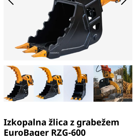
Izkopalna žlica z grabežem
EuroBager RZG-600