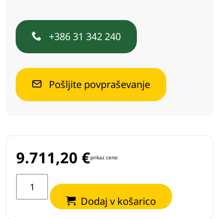
+386 31 342 240
Pošljite povpraševanje
9.711,20
€
prikaz cene:
Izkopalna
žlica
Dodaj v košarico
z