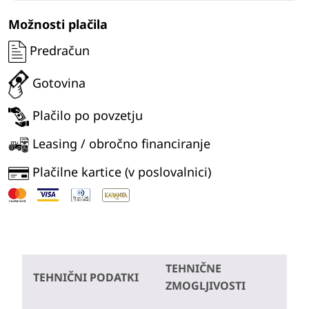
grabežem
EuroBager
Možnosti plačila
RZG-
Predračun
600
količina
Gotovina
Plačilo po povzetju
Leasing / obročno financiranje
Plačilne kartice (v poslovalnici)
TEHNIČNE
TEHNIČNI PODATKI
ZMOGLJIVOSTI