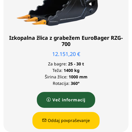
Izkopalna žlica z grabežem EuroBager RZG-
700
12.151,20
€
Za bagre:
25 - 30 t
Teža:
1400 kg
Širina žlice:
1000 mm
Rotacija:
360°
Več informacij
Oddaj povpraševanje